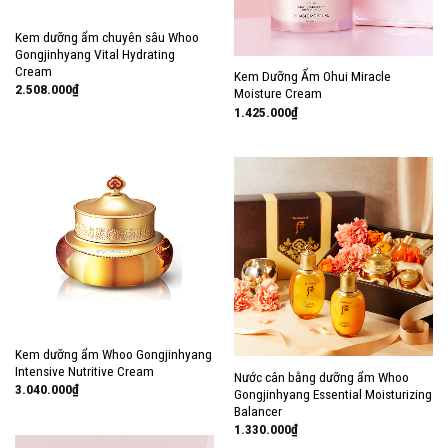
Kem dưỡng ẩm chuyên sâu Whoo
Gongjinhyang Vital Hydrating
Cream
Kem Dưỡng Ẩm Ohui Miracle
2.508.000
₫
Moisture Cream
1.425.000
₫
Kem dưỡng ẩm Whoo Gongjinhyang
Intensive Nutritive Cream
Nước cân bằng dưỡng ẩm Whoo
3.040.000
₫
Gongjinhyang Essential Moisturizing
Balancer
1.330.000
₫