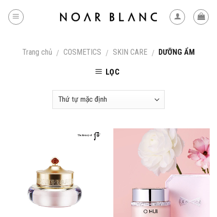
Skip
to
content
Trang chủ
COSMETICS
SKIN CARE
DƯỠNG ẨM
/
/
/
LỌC