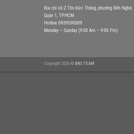
Địa chỉ số 2 Tôn Đức Thắng, phường Bến Nghé,
Quận 1, TPHCM
Hotline 0939590009
Monday – Sunday (9:00 Am – 9:00 Pm)
Copyright 2026 ©
BNS TEAM