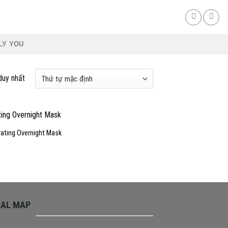
LY YOU
duy nhất
ating Overnight Mask
CAL MAP