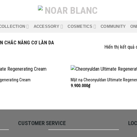
COLLECTION
ACCESSORY
COSMETICS
COMMUNITY
ON
N CHẮC NÂNG CƠ LÀN DA
Hiển thị kết quả 
+
egenerating Cream
Mặt nạ Cheonyuldan Ultimate Regener
9.900.000
₫
CUSTOMER SERVICE
LO