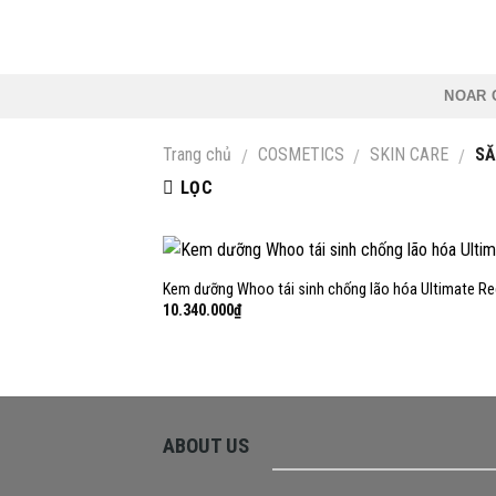
Skip
to
content
NOAR 
Trang chủ
COSMETICS
SKIN CARE
SĂ
/
/
/
LỌC
+
Kem dưỡng Whoo tái sinh chống lão hóa Ultimate R
10.340.000
₫
ABOUT US