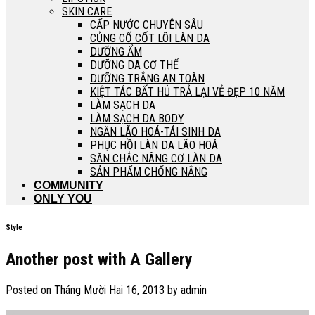
SKIN CARE
CẤP NƯỚC CHUYÊN SÂU
CỦNG CỐ CỐT LÕI LÀN DA
DƯỠNG ẨM
DƯỠNG DA CƠ THỂ
DƯỠNG TRẮNG AN TOÀN
KIỆT TÁC BẤT HỦ TRẢ LẠI VẺ ĐẸP 10 NĂM
LÀM SẠCH DA
LÀM SẠCH DA BODY
NGĂN LÃO HOÁ-TÁI SINH DA
PHỤC HỒI LÀN DA LÃO HOÁ
SĂN CHẮC NÂNG CƠ LÀN DA
SẢN PHẨM CHỐNG NẮNG
COMMUNITY
ONLY YOU
Style
Another post with A Gallery
Posted on
Tháng Mười Hai 16, 2013
by
admin