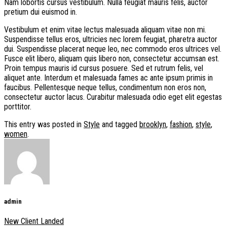
Nam lobortis cursus vestibulum. Nulla feugiat mauris felis, auctor
pretium dui euismod in.
Vestibulum et enim vitae lectus malesuada aliquam vitae non mi.
Suspendisse tellus eros, ultricies nec lorem feugiat, pharetra auctor
dui. Suspendisse placerat neque leo, nec commodo eros ultrices vel.
Fusce elit libero, aliquam quis libero non, consectetur accumsan est.
Proin tempus mauris id cursus posuere. Sed et rutrum felis, vel
aliquet ante. Interdum et malesuada fames ac ante ipsum primis in
faucibus. Pellentesque neque tellus, condimentum non eros non,
consectetur auctor lacus. Curabitur malesuada odio eget elit egestas
porttitor.
This entry was posted in
Style
and tagged
brooklyn
,
fashion
,
style
,
women
.
admin
New Client Landed