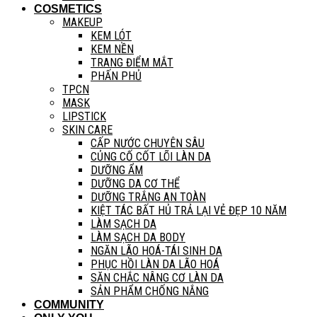
COSMETICS
MAKEUP
KEM LÓT
KEM NỀN
TRANG ĐIỂM MẮT
PHẤN PHỦ
TPCN
MASK
LIPSTICK
SKIN CARE
CẤP NƯỚC CHUYÊN SÂU
CỦNG CỐ CỐT LÕI LÀN DA
DƯỠNG ẨM
DƯỠNG DA CƠ THỂ
DƯỠNG TRẮNG AN TOÀN
KIỆT TÁC BẤT HỦ TRẢ LẠI VẺ ĐẸP 10 NĂM
LÀM SẠCH DA
LÀM SẠCH DA BODY
NGĂN LÃO HOÁ-TÁI SINH DA
PHỤC HỒI LÀN DA LÃO HOÁ
SĂN CHẮC NÂNG CƠ LÀN DA
SẢN PHẨM CHỐNG NẮNG
COMMUNITY