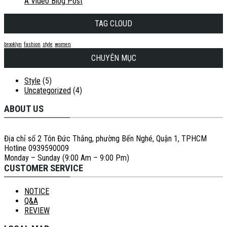
A Video Blog Post
TAG CLOUD
brooklyn
fashion
style
women
CHUYÊN MỤC
Style
(5)
Uncategorized
(4)
ABOUT US
Địa chỉ số 2 Tôn Đức Thắng, phường Bến Nghé, Quận 1, TPHCM
Hotline 0939590009
Monday – Sunday (9:00 Am – 9:00 Pm)
CUSTOMER SERVICE
NOTICE
Q&A
REVIEW