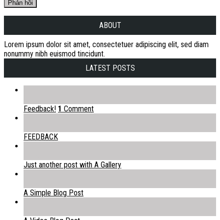
ABOUT
Lorem ipsum dolor sit amet, consectetuer adipiscing elit, sed diam
nonummy nibh euismod tincidunt.
LATEST POSTS
17
Th11
Feedback!
1
Comment
19
Th11
FEEDBACK
13
Th10
Just another post with A Gallery
13
Th10
A Simple Blog Post
01
Th1