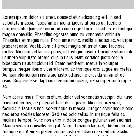
16
Th12
Lorem ipsum dolor sit amet, consectetur adipiscing elit. In sed
vulputate massa. Fusce ante magna, iaculis ut purus ut, facilisis
ultrices nibh. Quisque commodo nunc eget tortor dapibus, et tristique
magna convallis. Phasellus egestas nunc eu venenatis vehicula.
Phasellus et magna nulla. Proin ante nunc, mollis a lectus ac, volutpat
placerat ante. Vestibulum sit amet magna sit amet nunc faucibus
mollis. Aliquam vel lacinia purus, id tristique ipsum. Quisque vitae nibh
ut libero vulputate ornare quis in risus. Nam sodales justo orci, a
bibendum risus tincidunt id. Etiam hendrerit, metus in volutpat
tempus, neque libero viverra lorem, ac tristique orci augue eu metus.
Aenean elementum nisi vitae justo adipiscing gravida sit amet et
risus. Suspendisse dapibus elementum quam, vel semper mi tempus
ac.
Nam at nisi risus. Proin pretium, dolor vel venenatis suscipit, dui nunc
tincidunt lectus, ac placerat felis dui in justo. Aliquam orci velit,
facilisis in facilisis non, scelerisque in massa. Integer scelerisque odio
nec eros sodales laoreet. Sed sed odio tellus. In tristique felis ac
facilisis tempor. Nunc non enim in dolor congue pulvinar sed sed nisi.
Mauris viverra convallis feugiat. Nam at mauris laoreet, dictum leo at,
tristique mi. Aenean pellentesque justo vel diam elementum iaculis.