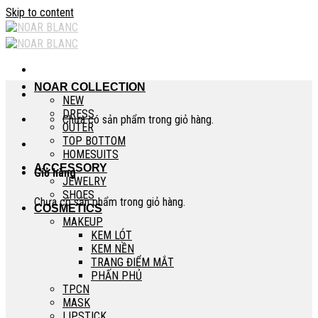
Skip to content
NOAR COLLECTION
NEW
DRESS
Chưa có sản phẩm trong giỏ hàng.
OUTER
TOP BOTTOM
HOMESUITS
ACCESSORY
Giỏ hàng
JEWELRY
SHOES
Chưa có sản phẩm trong giỏ hàng.
COSMETICS
MAKEUP
KEM LÓT
KEM NỀN
TRANG ĐIỂM MẮT
PHẤN PHỦ
TPCN
MASK
LIPSTICK